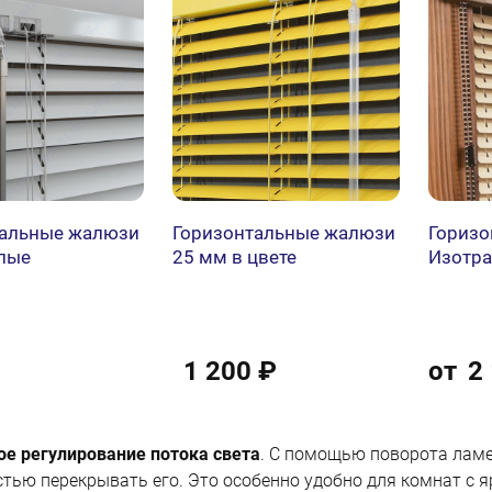
тальные жалюзи
Горизонтальные жалюзи
Горизо
лые
25 мм в цвете
Изотра
1 200 ₽
от
2
ое регулирование потока света
. С помощью поворота ламе
тью перекрывать его. Это особенно удобно для комнат с я