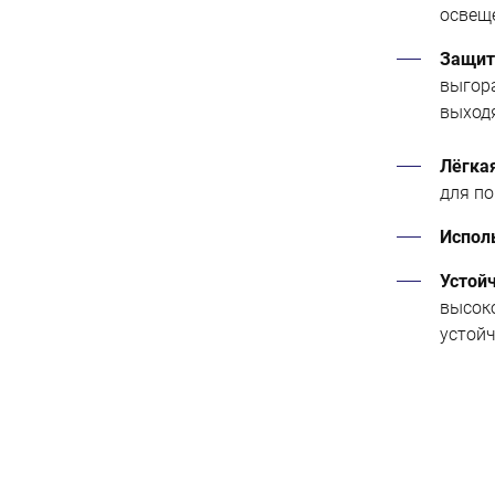
освеще
Защит
выгора
выход
Лёгка
для по
Испол
Устой
высоко
устой