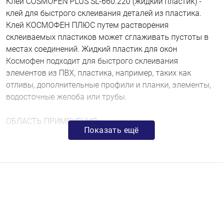
Клей COSMOFEN PLUS SL-660.220 (жидкий пластик) -
клей для быстрого склеивания деталей из пластика.
Клей КОСМОФЕН ПЛЮС путем растворения
склеиваемых пластиков может сглаживать пустоты в
местах соединений. Жидкий пластик для окон
Космофен подходит для быстрого склеивания
элементов из ПВХ, пластика, например, таких как
отливы, дополнительные профили и планки, элементы,
водосточные желоба или трубы.
ОБЛАСТЬ ПРИМЕНЕНИЯ:
Показать ещё
1.Заполнение оконных стыков, щелей для защиты от
ветра и влаги;
2.Ремонт внутренних стенок холодильника, ремонт
поддона в душевой кабине;
3.Быстрое надежное склеивание элементов из ПВХ;
4.Производство пластиковых окон: приклеивание
дополнительных профилей, например, отливов,